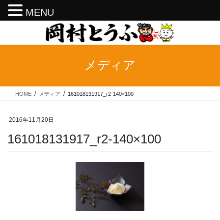
MENU
コ
ナ
ン
ビ
テ
ゲ
ン
ー
メディア
ツ
シ
へ
ョ
ス
ン
HOME
メディア
161018131917_r2-140×100
キ
に
ッ
移
プ
動
2016年11月20日
161018131917_r2-140×100