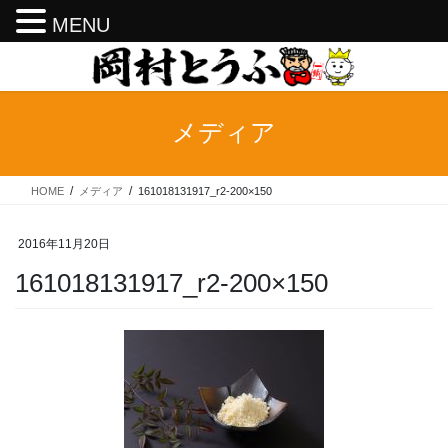
MENU
コ
ナ
ン
ビ
テ
ゲ
ン
ー
メディア
ツ
シ
へ
ョ
ス
ン
HOME
メディア
161018131917_r2-200×150
キ
に
ッ
移
プ
動
2016年11月20日
161018131917_r2-200×150