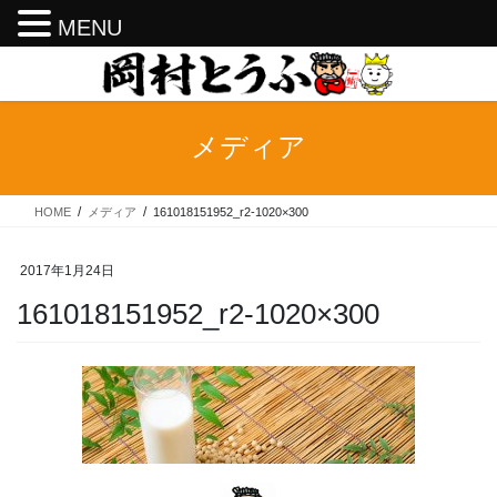
MENU
コ
ナ
ン
ビ
テ
ゲ
ン
ー
メディア
ツ
シ
へ
ョ
ス
ン
HOME
メディア
161018151952_r2-1020×300
キ
に
ッ
移
プ
動
2017年1月24日
161018151952_r2-1020×300