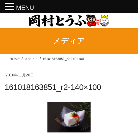
MENU
コ
ナ
ン
ビ
テ
ゲ
ン
ー
メディア
ツ
シ
へ
ョ
ス
ン
HOME
メディア
161018163851_r2-140×100
キ
に
ッ
移
プ
動
2016年11月20日
161018163851_r2-140×100