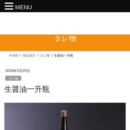
MENU
コ
ナ
ン
ビ
テ
ゲ
ン
ー
タレ物
ツ
シ
へ
ョ
ス
ン
HOME
商品紹介
タレ物
生醤油一升瓶
キ
に
ッ
移
プ
動
2019年3月25日
タレ物
生醤油一升瓶