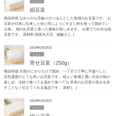
とうふ
絹豆富
商品特徴 なめらかな舌触りのつるんとした食感のお豆富です。 お
豆富が日本に伝来した頃と同じようにすまし粉を使って固めてい
る為、 他のお豆富と違った風味が楽しめます。 お箸でつかめる絹
豆富です。 原材料 国産丸大豆、硫酸カ […]
2019年3月25日
とうふ
寄せ豆富（250g）
商品特徴 天然のにがりだけで固め、一丁ずつ丁寧に手盛りした、
豆乳濃度のとても高いお豆富です。 程よい食感と濃い大豆の味が
楽しめ、冷奴で食べても温めて食べても 本来のお豆富の旨みを余
すことなく伝えてくれる逸品です。 原材 […]
2019年3月25日
とうふ