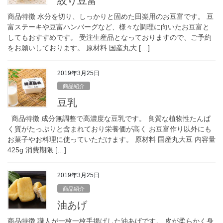
絞り豆富
商品特徴 水分を切り、しっかりと固めた田楽用のお豆富です。 豆
富ステーキや豆富ハンバーグなど、様々な調理に向いたお豆富と
してもおすすめです。 受注生産品となっておりますので、ご予約
をお願いしております。 原材料 国産丸大 […]
2019年3月25日
商品紹介
豆乳
商品特徴 成分無調整で高濃度な豆乳です。 良質な植物性たんぱ
く質がたっぷりと含まれており栄養価が高く お豆富作り以外にも
お菓子やお料理に使っていただけます。 原材料 国産丸大豆 内容量
425g 消費期限 […]
2019年3月25日
商品紹介
油あげ
商品特徴 職人が一枚一枚手揚げした油あげです。 皮が柔らかく身