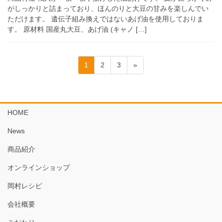
がしっかりと詰まっており、ほんのりと大豆の甘みを楽しんでい
ただけます。 遺伝子組み換えではないあげ油を使用しておりま
す。 原材料 国産丸大豆、あげ油 (キャノ […]
投
固
固
固
1
2
3
»
稿
定
定
定
ペ
ペ
ペ
の
ー
ー
ー
ペ
ジ
ジ
ジ
HOME
ー
News
ジ
送
商品紹介
り
オンラインショップ
岡村レシピ
会社概要