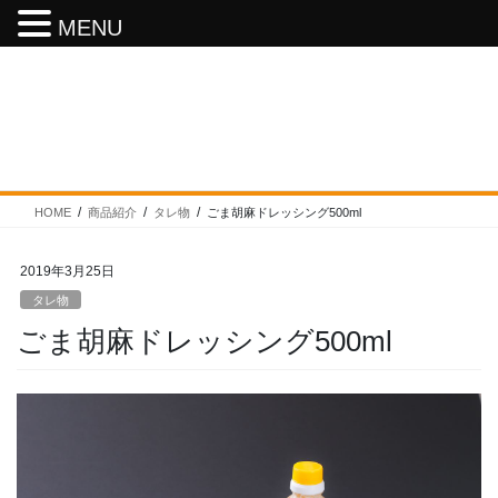
MENU
コ
ナ
ン
ビ
テ
ゲ
ン
ー
タレ物
ツ
シ
へ
ョ
ス
ン
HOME
商品紹介
タレ物
ごま胡麻ドレッシング500ml
キ
に
ッ
移
プ
動
2019年3月25日
タレ物
ごま胡麻ドレッシング500ml