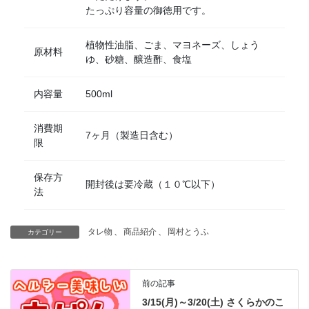
たっぷり容量の御徳用です。
植物性油脂、ごま、マヨネーズ、しょう
原材料
ゆ、砂糖、醸造酢、食塩
内容量
500ml
消費期
7ヶ月（製造日含む）
限
保存方
開封後は要冷蔵（１０℃以下）
法
タレ物
、
商品紹介
、
岡村とうふ
カテゴリー
前の記事
3/15(月)～3/20(土) さくらかのこ