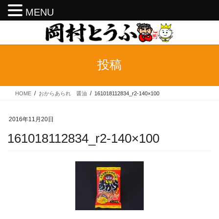
MENU
コ
ナ
ン
ビ
テ
ゲ
ン
ー
投稿
ツ
シ
へ
ョ
ス
ン
HOME
おからあられ 醤油
161018112834_r2-140×100
キ
に
ッ
移
プ
動
2016年11月20日
161018112834_r2-140×100