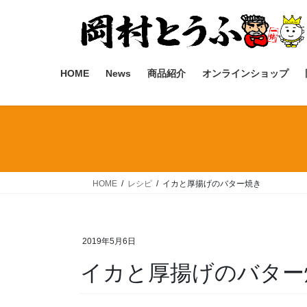
コ
ナ
ン
ビ
テ
ゲ
ン
ー
ツ
シ
HOME
News
商品紹介
オンラインショップ
へ
ョ
ス
ン
キ
に
ッ
移
プ
動
HOME
レシピ
イカと厚揚げのバター焼き
2019年5月6日
イカと厚揚げのバター