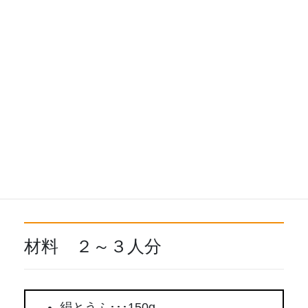
絹とうふ（商品案内はコチラ）
材料 ２～３人分
絹とうふ･･･150g