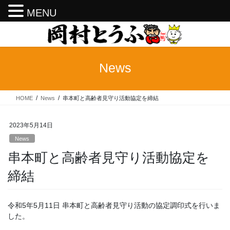
MENU
コ
ナ
ン
ビ
テ
ゲ
ン
ー
News
ツ
シ
へ
ョ
ス
ン
HOME
News
串本町と高齢者見守り活動協定を締結
キ
に
ッ
移
プ
動
2023年5月14日
News
串本町と高齢者見守り活動協定を
締結
令和5年5月11日 串本町と高齢者見守り活動の協定調印式を行いま
した。