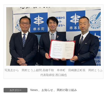
写真左から 岡村とうふ顧問 高橋千秋 串本町 田嶋勝正町長 岡村とうふ
代表取締役 西口鐵也
News
、
お知らせ
、
岡村の取り組み
カテゴリー