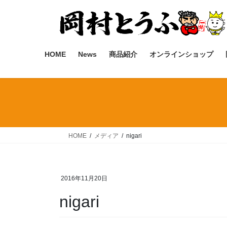
コ
ナ
ン
ビ
テ
ゲ
ン
ー
ツ
シ
HOME
News
商品紹介
オンラインショップ
へ
ョ
ス
ン
キ
に
ッ
移
プ
動
HOME
メディア
nigari
2016年11月20日
nigari