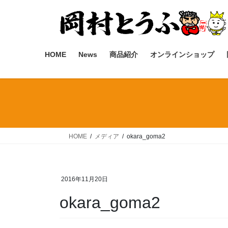
コ
ナ
ン
ビ
テ
ゲ
ン
ー
ツ
シ
HOME
News
商品紹介
オンラインショップ
へ
ョ
ス
ン
キ
に
ッ
移
プ
動
HOME
メディア
okara_goma2
2016年11月20日
okara_goma2