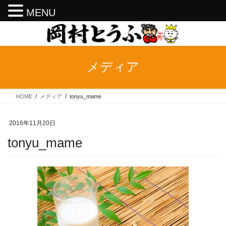
MENU
コ
ナ
ン
ビ
テ
ゲ
ン
ー
メディア
ツ
シ
へ
ョ
ス
ン
HOME
メディア
tonyu_mame
キ
に
ッ
移
プ
動
2016年11月20日
tonyu_mame