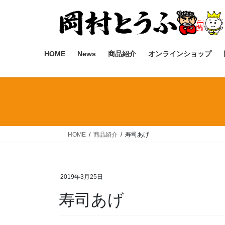
コ
ナ
ン
ビ
テ
ゲ
ン
ー
ツ
シ
HOME
News
商品紹介
オンラインショップ
へ
ョ
ス
ン
キ
に
ッ
移
プ
動
HOME
商品紹介
寿司あげ
2019年3月25日
寿司あげ