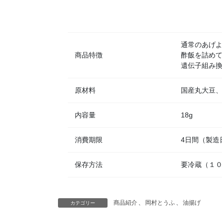
通常のあげ
商品特徴
酢飯を詰め
遺伝子組み
原材料
国産丸大豆、
内容量
18g
消費期限
4日間（製造
保存方法
要冷蔵（１
商品紹介
、
岡村とうふ
、
油揚げ
カテゴリー