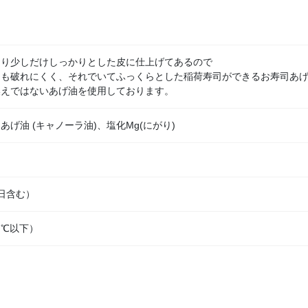
より少しだけしっかりとした皮に仕上げてあるので
ても破れにくく、それでいてふっくらとした稲荷寿司ができるお寿司あ
換えではないあげ油を使用しております。
あげ油 (キャノーラ油)、塩化Mg(にがり)
日含む）
０℃以下）