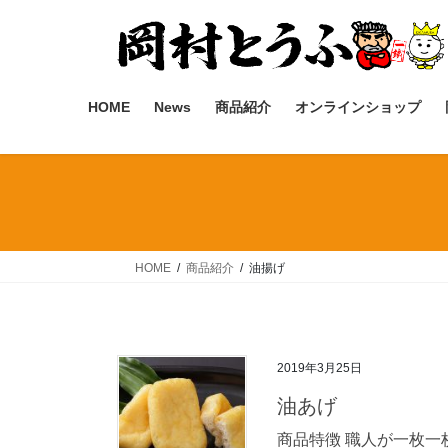
コ
ナ
ン
ビ
テ
ゲ
ン
ー
ツ
シ
HOME
News
商品紹介
オンラインショップ
へ
ョ
ス
ン
キ
に
ッ
移
プ
動
HOME
商品紹介
油揚げ
2019年3月25日
油あげ
商品特徴 職人が一枚一