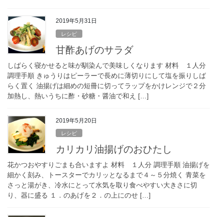
2019年5月31日
レシピ
甘酢あげのサラダ
しばらく寝かせると味が馴染んで美味しくなります 材料 １人分
調理手順 きゅうりはピーラーで長めに薄切りにして塩を振りしば
らく置く 油揚げは細めの短冊に切ってラップをかけレンジで２分
加熱し、熱いうちに酢・砂糖・醤油で和え […]
2019年5月20日
レシピ
カリカリ油揚げのおひたし
花かつおやすりごまも合いますよ 材料 １人分 調理手順 油揚げを
細かく刻み、トースターでカリッとなるまで４～５分焼く 青菜を
さっと湯がき、冷水にとって水気を取り食べやすい大きさに切
り、器に盛る １．のあげを２．の上にのせ […]