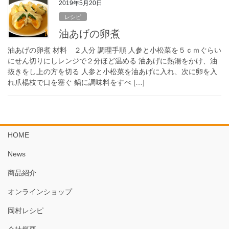
2019年5月20日
レシピ
油あげの卵煮
油あげの卵煮 材料 ２人分 調理手順 人参と小松菜を５ｃｍぐらい
にせん切りにしレンジで２分ほど温める 油あげに熱湯をかけ、油
抜きをし上の方を切る 人参と小松菜を油あげに入れ、次に卵を入
れ爪楊枝で口を塞ぐ 鍋に調味料をすべ […]
HOME
News
商品紹介
オンラインショップ
岡村レシピ