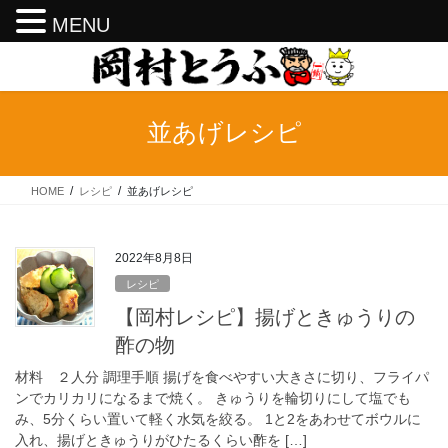
MENU
コ
ナ
ン
ビ
テ
ゲ
ン
ー
並あげレシピ
ツ
シ
へ
ョ
ス
ン
HOME
レシピ
並あげレシピ
キ
に
ッ
移
プ
動
2022年8月8日
レシピ
【岡村レシピ】揚げときゅうりの
酢の物
材料 ２人分 調理手順 揚げを食べやすい大きさに切り、フライパ
ンでカリカリになるまで焼く。 きゅうりを輪切りにして塩でも
み、5分くらい置いて軽く水気を絞る。 1と2をあわせてボウルに
入れ、揚げときゅうりがひたるくらい酢を […]